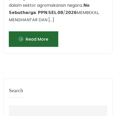
dalam sektor agromakanan negara..𝗡𝗼
𝗦𝗲𝗯𝘂𝘁𝗵𝗮𝗿𝗴𝗮: 𝗣𝗣𝗡.𝗦𝗘𝗟.𝟬𝟴/𝟮𝟬𝟮𝟲MEMBEKAL,
MENGHANTAR DAN […]
Read More
Search