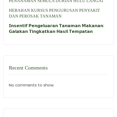
PENANAMAN SEMULA DURIAN HULU LANGAT
HEBAHAN KURSUS PENGURUSAN PENYAKIT
DAN PEROSAK TANAMAN
𝗜𝗻𝘀𝗲𝗻𝘁𝗶𝗳 𝗣𝗲𝗻𝗴𝗲𝗹𝘂𝗮𝗿𝗮𝗻 𝗧𝗮𝗻𝗮𝗺𝗮𝗻 𝗠𝗮𝗸𝗮𝗻𝗮𝗻:
𝗚𝗮𝗹𝗮𝗸𝗮𝗻 𝗧𝗶𝗻𝗴𝗸𝗮𝘁𝗸𝗮𝗻 𝗛𝗮𝘀𝗶𝗹 𝗧𝗲𝗺𝗽𝗮𝘁𝗮𝗻
Recent Comments
No comments to show.