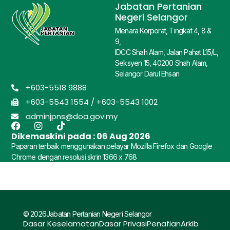
Jabatan Pertanian
Negeri Selangor
Menara Korporat, Tingkat 4, 8 &
9,
IDCC Shah Alam, Jalan Pahat L15/L,
Seksyen 15, 40200 Shah Alam,
Selangor Darul Ehsan
+603-5518 9888
+603-5543 1554 / +603-5543 1002
adminjpns@doa.gov.my
Dikemaskini pada :
06 Aug 2026
Paparan terbaik menggunakan pelayar Mozilla Firefox dan Google
Chrome dengan resolusi skrin 1366 x 768
© 2026Jabatan Pertanian Negeri Selangor
Dasar Keselamatan
Dasar Privasi
Penafian
Arkib