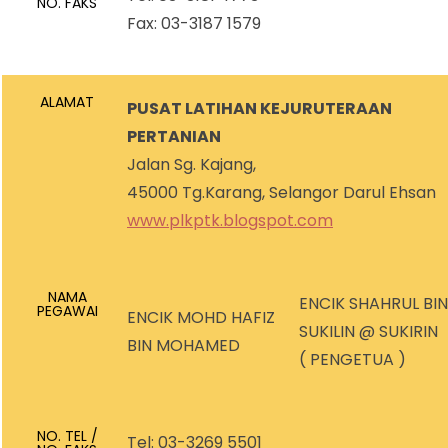
NO. FAKS
Fax: 03-3187 1579
ALAMAT
PUSAT LATIHAN KEJURUTERAAN
PERTANIAN
Jalan Sg. Kajang,
45000 Tg.Karang, Selangor Darul Ehsan
www.plkptk.blogspot.com
NAMA
ENCIK SHAHRUL BIN
PEGAWAI
ENCIK MOHD HAFIZ
SUKILIN @ SUKIRIN
BIN MOHAMED
( PENGETUA )
NO. TEL /
Tel: 03-3269 5501