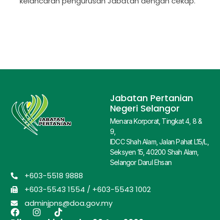
kelancaran pengurusan Jabatan dengan cekap.
Jabatan Pertanian
Negeri Selangor
Menara Korporat, Tingkat 4, 8 &
9,
IDCC Shah Alam, Jalan Pahat L15/L,
Seksyen 15, 40200 Shah Alam,
Selangor Darul Ehsan
+603-5518 9888
+603-5543 1554 / +603-5543 1002
adminjpns@doa.gov.my