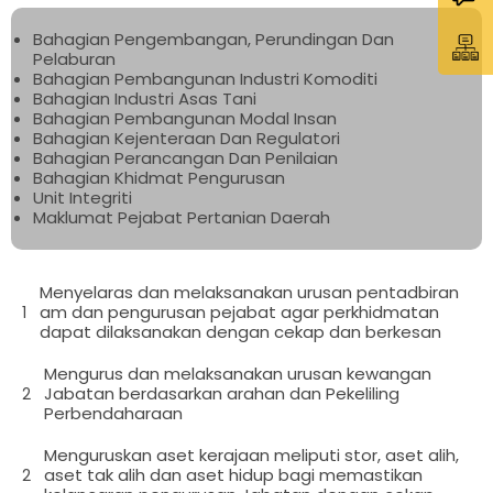
Bahagian Pengembangan, Perundingan Dan
Pelaburan
Bahagian Pembangunan Industri Komoditi
Bahagian Industri Asas Tani
Bahagian Pembangunan Modal Insan
Bahagian Kejenteraan Dan Regulatori
Bahagian Perancangan Dan Penilaian
Bahagian Khidmat Pengurusan
Unit Integriti
Maklumat Pejabat Pertanian Daerah
Menyelaras dan melaksanakan urusan pentadbiran
am dan pengurusan pejabat agar perkhidmatan
1
dapat dilaksanakan dengan cekap dan berkesan
Mengurus dan melaksanakan urusan kewangan
Jabatan berdasarkan arahan dan Pekeliling
2
Perbendaharaan
Menguruskan aset kerajaan meliputi stor, aset alih,
aset tak alih dan aset hidup bagi memastikan
2