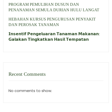
PROGRAM PEMULIHAN DUSUN DAN
PENANAMAN SEMULA DURIAN HULU LANGAT
HEBAHAN KURSUS PENGURUSAN PENYAKIT
DAN PEROSAK TANAMAN
𝗜𝗻𝘀𝗲𝗻𝘁𝗶𝗳 𝗣𝗲𝗻𝗴𝗲𝗹𝘂𝗮𝗿𝗮𝗻 𝗧𝗮𝗻𝗮𝗺𝗮𝗻 𝗠𝗮𝗸𝗮𝗻𝗮𝗻:
𝗚𝗮𝗹𝗮𝗸𝗮𝗻 𝗧𝗶𝗻𝗴𝗸𝗮𝘁𝗸𝗮𝗻 𝗛𝗮𝘀𝗶𝗹 𝗧𝗲𝗺𝗽𝗮𝘁𝗮𝗻
Recent Comments
No comments to show.