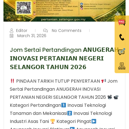
Editor
No Comments
March 31, 2026
Jom Sertai Pertandingan 𝗔𝗡𝗨𝗚𝗘𝗥𝗔𝗛
𝗜𝗡𝗢𝗩𝗔𝗦𝗜 𝗣𝗘𝗥𝗧𝗔𝗡𝗜𝗔𝗡 𝗡𝗘𝗚𝗘𝗥𝗜
𝗦𝗘𝗟𝗔𝗡𝗚𝗢𝗥 𝗧𝗔𝗛𝗨𝗡 𝟮𝟬𝟮𝟲
PINDAAN TARIKH TUTUP PENYERTAAN
Jom
Sertai Pertandingan ANUGERAH INOVASI
PERTANIAN NEGERI SELANGOR TAHUN 2026
Kategori Pertandingan
Inovasi Teknologi
Tanaman dan Mekanisasi
Inovasi Teknologi
Industri Asas Tani
Kategori Pingat